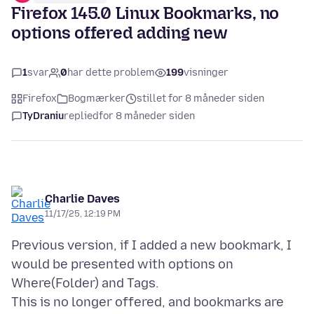
Firefox 145.0 Linux Bookmarks, no
options offered adding new
1
svar
0
har dette problem
199
visninger
Firefox
Bogmærker
stillet for 8 måneder siden
TyDraniu
replied
for 8 måneder siden
Charlie Daves
11/17/25, 12:19 PM
Previous version, if I added a new bookmark, I
would be presented with options on
Where(Folder) and Tags.
This is no longer offered, and bookmarks are