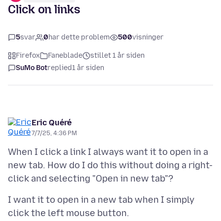
Click on links
5
svar
0
har dette problem
500
visninger
Firefox
Faneblade
stillet 1 år siden
SuMo Bot
replied
1 år siden
Eric Quéré
7/7/25, 4:36 PM
When I click a link I always want it to open in a
new tab. How do I do this without doing a right-
I want it to open in a new tab when I simply