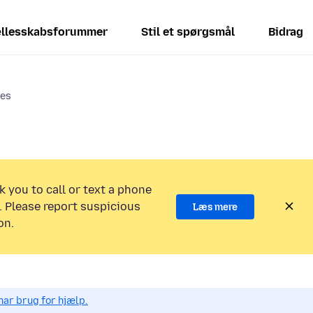
llesskabsforummer
Stil et spørgsmål
Bidrag
ces
k you to call or text a phone
 Please report suspicious
Læs mere
on.
har brug for hjælp.