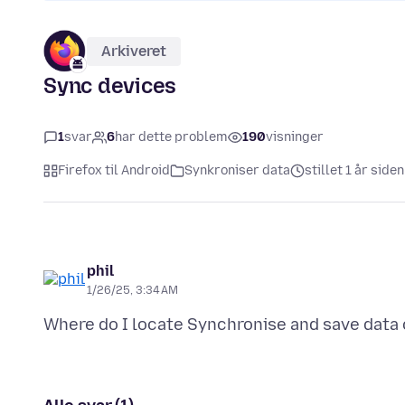
Arkiveret
Sync devices
1
svar
6
har dette problem
190
visninger
Firefox til Android
Synkroniser data
stillet 1 år siden
phil
1/26/25, 3:34 AM