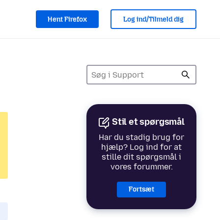
Hent Firefox
Log ind/Tilmeld dig
Stil et spørgsmål
Har du stadig brug for
hjælp? Log ind for at
stille dit spørgsmål i
vores forummer.
Fortsæt