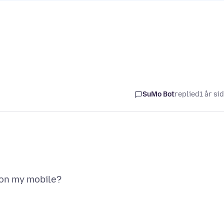
SuMo Bot
replied
1 år si