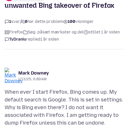
unwanted Bing takeover of Firefox
1
svar
0
har dette problem
100
visninger
Firefox
Søg, påsæt mærkater og del
stillet 1 år siden
TyDraniu
replied
1 år siden
Mark Downey
1/13/25, 6:09 AM
When ever I start Firefox, Bing comes up. My
default search is Google. This is set in settings.
Why is Bing even there? I do not want it
associated with Firefox. I am getting ready to