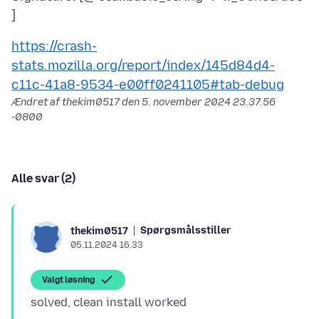
https://crash-
stats.mozilla.org/report/index/145d84d4-
c11c-41a8-9534-e00ff0241105#tab-debug
Ændret af thekim0517 den
5. november 2024 23.37.56
-0800
Alle svar (2)
Spørgsmålsstiller
thekim0517
05.11.2024 16.33
Valgt løsning