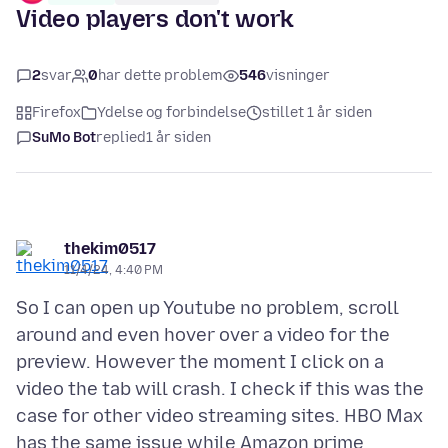
Video players don't work
2
svar
0
har dette problem
546
visninger
Firefox
Ydelse og forbindelse
stillet 1 år siden
SuMo Bot
replied
1 år siden
thekim0517
11/4/24, 4:40 PM
So I can open up Youtube no problem, scroll
around and even hover over a video for the
preview. However the moment I click on a
video the tab will crash. I check if this was the
case for other video streaming sites. HBO Max
has the same issue while Amazon prime