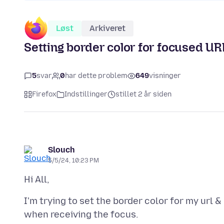
Løst
Arkiveret
Setting border color for focused UR
5
svar
0
har dette problem
649
visninger
Firefox
Indstillinger
stillet 2 år siden
Slouch
5/5/24, 10:23 PM
I'm trying to set the border color for my url