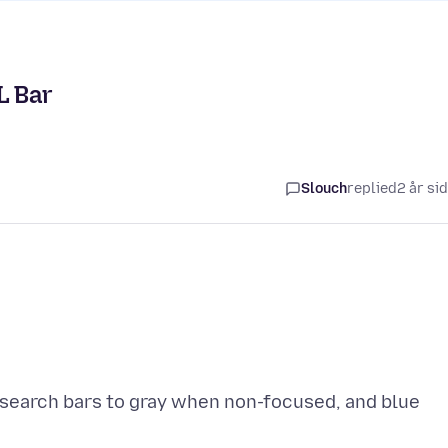
L Bar
Slouch
replied
2 år si
 & search bars to gray when non-focused, and blue