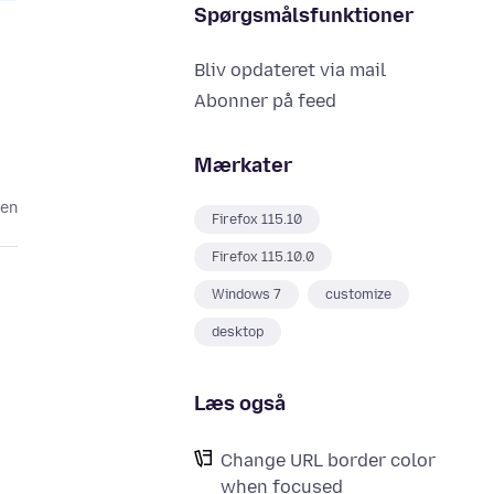
Spørgsmålsfunktioner
Bliv opdateret via mail
Abonner på feed
Mærkater
den
Firefox 115.10
Firefox 115.10.0
Windows 7
customize
desktop
Læs også
Change URL border color
when focused