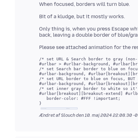
Only thing is, when you press Escape whi
/* set URL & Search border to gray (non-
/* set Search bar border to blue on focus
/* set URL border to blue on focus, BUT 
/* set inner gray border to white so it'
#urlbar[breakout][breakout-extend] #urlb
   border-color: #FFF !important;

Ændret af Slouch den
10. maj 2024 22.08.30 -