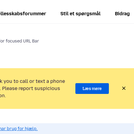
llesskabsforummer
Stil et spørgsmål
Bidrag
for focused URL Bar
k you to call or text a phone
 Please report suspicious
Læs mere
on.
har brug for hjælp.