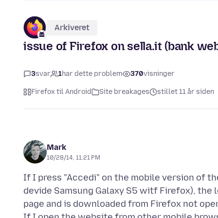
Arkiveret
issue of Firefox on sella.it (bank we
3
svar
1
har dette problem
370
visninger
Firefox til Android
Site breakages
stillet 11 år siden
Mark
10/28/14, 11:21 PM
If I press "Accedi" on the mobile version of t
devide Samsung Galaxy S5 witf Firefox), the 
page and is downloaded from Firefox not ope