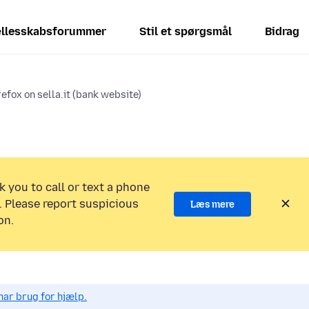
llesskabsforummer
Stil et spørgsmål
Bidrag
refox on sella.it (bank website)
k you to call or text a phone
 Please report suspicious
Læs mere
on.
har brug for hjælp.