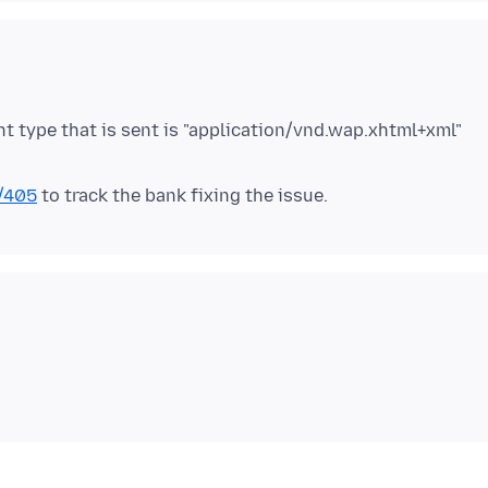
nt type that is sent is "application/vnd.wap.xhtml+xml"
/405