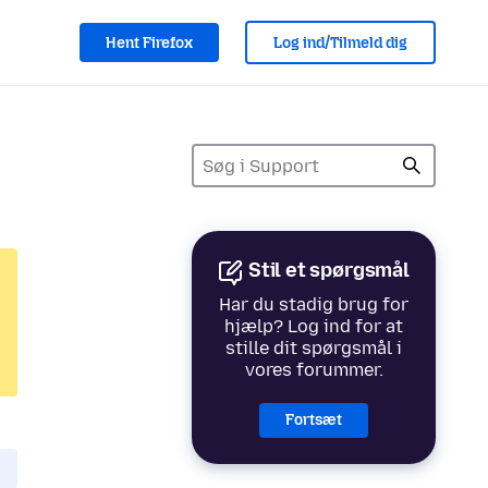
Hent Firefox
Log ind/Tilmeld dig
Stil et spørgsmål
Har du stadig brug for
hjælp? Log ind for at
stille dit spørgsmål i
vores forummer.
Fortsæt