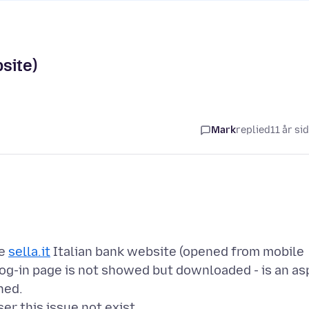
bsite)
Mark
replied
11 år si
he
sella.it
Italian bank website (opened from mobile
log-in page is not showed but downloaded - is an as
ned.