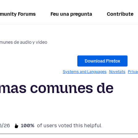
munity Forums
Feu una pregunta
Contribute
munes de audio y video
Download Firefox
Systems and Languages
Novetats
Priva
emas comunes de
6/26
100%
of users voted this helpful