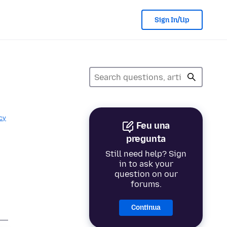
Sign In/Up
cy
Feu una
pregunta
Still need help? Sign
in to ask your
question on our
forums.
Continua