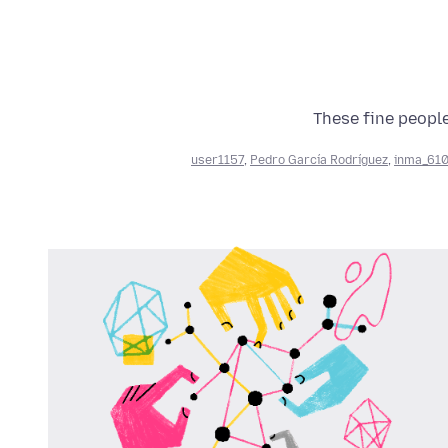
These fine people
user1157
,
Pedro García Rodríguez
,
inma_61