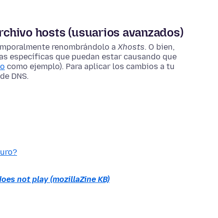
archivo hosts (usuarios avanzados)
temporalmente renombrándolo a
Xhosts
. O bien,
adas específicas que puedan estar causando que
lo
como ejemplo). Para aplicar los cambios a tu
 de DNS
.
guro?
oes not play (mozillaZine KB)