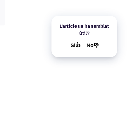
L'article us ha semblat
útil?
Sí👍
No👎