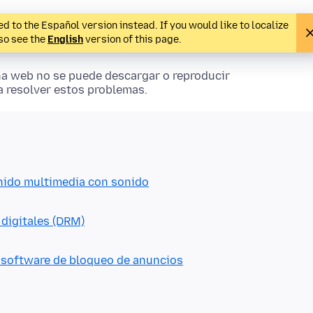
d to the Español version instead. If you would like to localize
lso see the
English
version of this page.
ina web no se puede descargar o reproducir
a resolver estos problemas.
enido multimedia con sonido
 digitales (DRM)
l software de bloqueo de anuncios