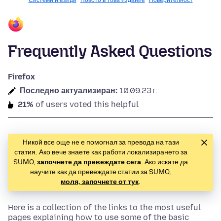
Системи и езици
Новото в това издание
Поверителност
Frequently Asked Questions
Firefox
Последно актуализиран:
10.09.23 г.
21%
of users voted this helpful
Никой все още не е помогнал за превода на тази
статия. Ако вече знаете как работи локализирането за
SUMO,
започнете да превеждате сега
. Ако искате да
научите как да превеждате статии за SUMO,
моля, започнете от тук
.
Here is a collection of the links to the most useful
pages explaining how to use some of the basic