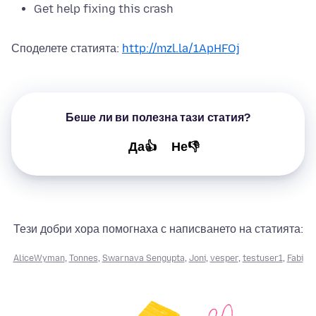
Get help fixing this crash
Споделете статията:
http://mzl.la/1ApHFOj
Беше ли ви полезна тази статия?
Да👍
Не👎
Тези добри хора помогнаха с написването на статията:
AliceWyman
,
Tonnes
,
Swarnava Sengupta
,
Joni
,
vesper
,
testuser1
,
Fabi