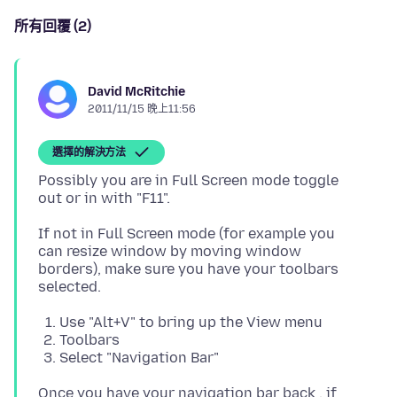
所有回覆 (2)
David McRitchie
2011/11/15 晚上11:56
選擇的解決方法
Possibly you are in Full Screen mode toggle
If not in Full Screen mode (for example you
can resize window by moving window
borders), make sure you have your toolbars
Use "Alt+V" to bring up the View menu
Toolbars
Select "Navigation Bar"
Once you have your navigation bar back , if