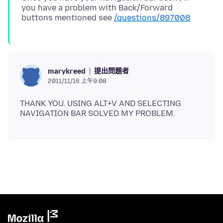
you have a problem with Back/Forward
buttons mentioned see
/questions/897008
提出問題者
marykreed
2011/11/16 上午9:08
THANK YOU. USING ALT+V AND SELECTING