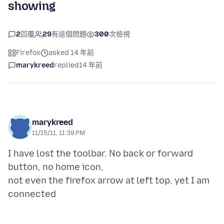
showing
2
回覆
29
有這個問題
300
次檢視
Firefox
asked 14 年前
marykreed
replied
14 年前
marykreed
11/15/11, 11:39 PM
I have lost the toolbar. No back or forward
button, no home icon,
not even the firefox arrow at left top, yet I am