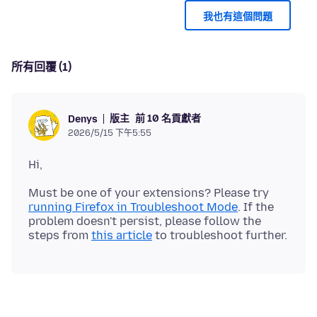
我也有這個問題
所有回覆 (1)
版主
前 10 名貢獻者
Denys
2026/5/15 下午5:55
Must be one of your extensions? Please try
running Firefox in Troubleshoot Mode
. If the
problem doesn't persist, please follow the
steps from
this article