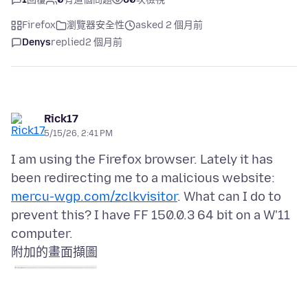
Firefox
瀏覽器安全性
asked 2 個月前
Denys
replied
2 個月前
Rick17
5/15/26, 2:41 PM
I am using the Firefox browser. Lately it has
been redirecting me to a malicious website:
mercu-wgp.com/zclkvisitor
. What can I do to
prevent this? I have FF 150.0.3 64 bit on a W'11
附加的畫面擷圖