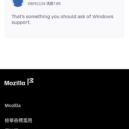
2025/1/19 清晨7:05
That's something you should ask of Windows
Mozilla
檢舉商標濫用