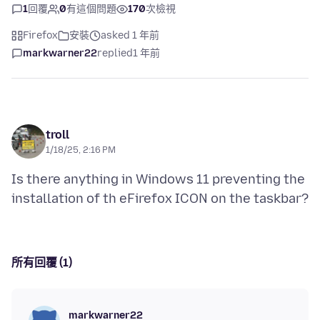
1
回覆
0
有這個問題
170
次檢視
Firefox
安裝
asked 1 年前
markwarner22
replied
1 年前
troll
1/18/25, 2:16 PM
Is there anything in Windows 11 preventing the
所有回覆 (1)
markwarner22