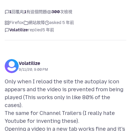
1
回覆
1
有這個問題
300
次檢視
Firefox
網站故障
asked 5 年前
Volatilize
replied
5 年前
Volatilize
9/11/20, 9:00 PM
Only when I reload the site the autoplay icon
appears and the video is prevented from being
played (This works only in like 80% of the
cases).
The same for Channel Trailers (I really hate
Youtube for inventing these).
Opening a video in a new tab works fine and it's