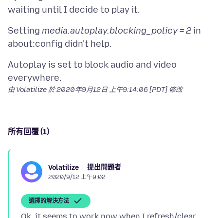
Setting
media.autoplay.blocking_policy = 2
in
Autoplay is set to block audio and video
由 Volatilize 於
2020年9月12日 上午9:14:06 [PDT]
修改
所有回覆 (1)
提出問題者
Volatilize
2020/9/12 上午9:02
選擇的解決方法
Ok, it seems to work now when I refresh/clear