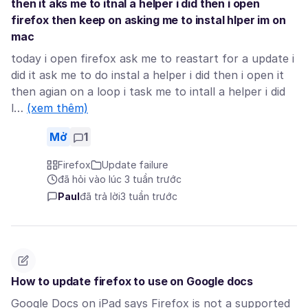
then it aks me to itnal a helper i did then i open
firefox then keep on asking me to instal hlper im on
mac
today i open firefox ask me to reastart for a update i
did it ask me to do instal a helper i did then i open it
then agian on a loop i task me to intall a helper i did
l…
(xem thêm)
Mở
1
Firefox
Update failure
đã hỏi vào lúc 3 tuần trước
Paul
đã trả lời
3 tuần trước
How to update firefox to use on Google docs
Google Docs on iPad says Firefox is not a supported