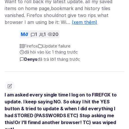
Want to roll back my latest update. all my saved
items on home page,bookmark and history tiles
vanished. Firefox shouldnot give two rips what
browser I am using be it: Wi…
(xem thêm)
Mở
1
1
20
Firefox
Update failure
đã hỏi vào lúc 1 tháng trước
Denys
đã trả lời
1 tháng trước
I am asked every single time I log on to FIREFOX to
update. I keep saying NO. So okay I hit the YES
button & tried to update & when I did everything I
had STORED (PASSWORDS ETC) Stop asking me
this!Or I'll fimnd another browser! TC) was wiped