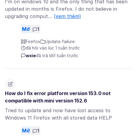
I'm on windows 10 and the only thing that has been
updated in months is Firefox. I do not believe in
upgrading comput…
(xem thêm)
Mở
1
Firefox
Update failure
đã hỏi vào lúc 1 tuần trước
wxie
đã trả lời
1 tuần trước
How do I fix error platform version 153.0 not
compatible with mini version 152.6
Tried to update and now have lost access to
Windows 11 Firefox with all stored data HELP
Mở
1