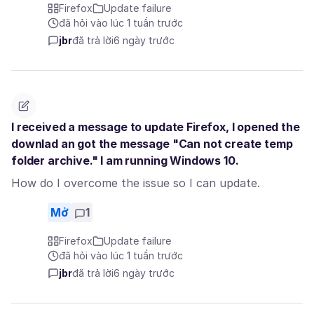
Firefox
Update failure
đã hỏi vào lúc 1 tuần trước
jbr
đã trả lời
6 ngày trước
I received a message to update Firefox, I opened the
downlad an got the message "Can not create temp
folder archive." I am running Windows 10.
How do I overcome the issue so I can update.
Mở
1
Firefox
Update failure
đã hỏi vào lúc 1 tuần trước
jbr
đã trả lời
6 ngày trước