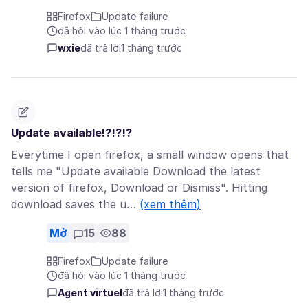
Firefox
Update failure
đã hỏi vào lúc 1 tháng trước
wxie
đã trả lời
1 tháng trước
Update available!?!?!?
Everytime I open firefox, a small window opens that
tells me "Update available Download the latest
version of firefox, Download or Dismiss". Hitting
download saves the u…
(xem thêm)
Mở
15
88
Firefox
Update failure
đã hỏi vào lúc 1 tháng trước
Agent virtuel
đã trả lời
1 tháng trước