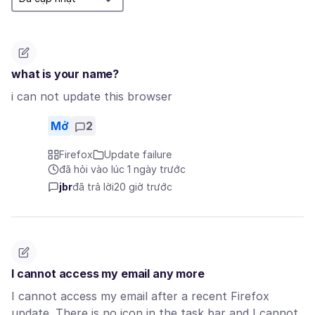
what is your name?
i can not update this browser
Mở
2
Firefox
Update failure
đã hỏi vào lúc 1 ngày trước
jbr
đã trả lời
20 giờ trước
I cannot access my email any more
I cannot access my email after a recent Firefox
update. There is no icon in the task bar and I cannot