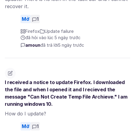
recover it.
Mở
1
Firefox
Update failure
đã hỏi vào lúc 5 ngày trước
amoun
đã trả lời
5 ngày trước
I received a notice to update Firefox. I downloaded
the file and when I opened it and I recieved the
message "Can Not Create Temp File Archieve." I am
running windows 10.
How do I update?
Mở
1