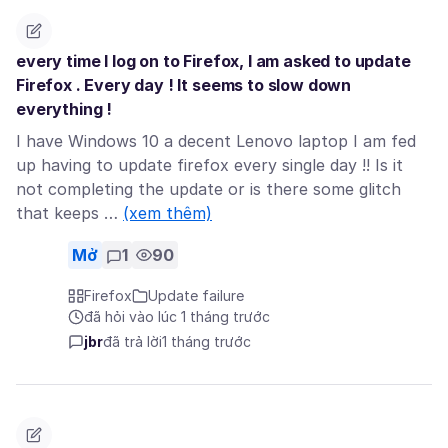
every time I log on to Firefox, I am asked to update
Firefox . Every day ! It seems to slow down
everything !
I have Windows 10 a decent Lenovo laptop I am fed
up having to update firefox every single day !! Is it
not completing the update or is there some glitch
that keeps …
(xem thêm)
Mở
1
90
Firefox
Update failure
đã hỏi vào lúc 1 tháng trước
jbr
đã trả lời
1 tháng trước