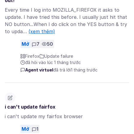
out!
Every time I log into MOZILLA_FIREFOX it asks to
update. I have tried this before. I usually just hit that
NO button...When I do click on the YES button & try
to upda…
(xem thêm)
Mở
7
50
Firefox
Update failure
đã hỏi vào lúc 1 tháng trước
Agent virtuel
đã trả lời
1 tháng trước
i can't update fairfox
i can't update my fairfox browser
Mở
1