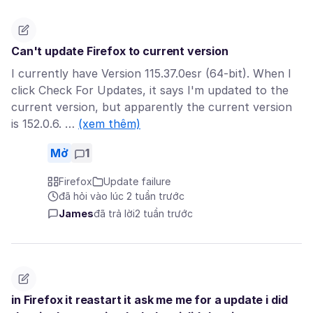
Can't update Firefox to current version
I currently have Version 115.37.0esr (64-bit). When I
click Check For Updates, it says I'm updated to the
current version, but apparently the current version
is 152.0.6. …
(xem thêm)
Mở
1
Firefox
Update failure
đã hỏi vào lúc 2 tuần trước
James
đã trả lời
2 tuần trước
in Firefox it reastart it ask me me for a update i did