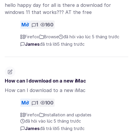
hello happy day for all is there a download for
windows 11 that works??? AT the free
Mở
1
160
Firefox
Browse
đã hỏi vào lúc 5 tháng trước
James
đã trả lời
5 tháng trước
How can I download on a new iMac
How can I download to a new iMac
Mở
1
100
Firefox
Installation and updates
đã hỏi vào lúc 5 tháng trước
James
đã trả lời
5 tháng trước