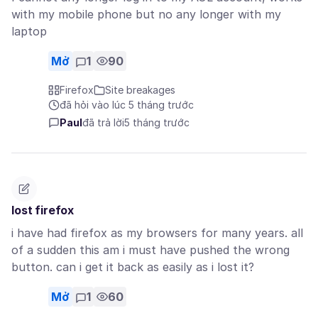
with my mobile phone but no any longer with my
laptop
Mở
1
90
Firefox
Site breakages
đã hỏi vào lúc 5 tháng trước
Paul
đã trả lời
5 tháng trước
lost firefox
i have had firefox as my browsers for many years. all
of a sudden this am i must have pushed the wrong
button. can i get it back as easily as i lost it?
Mở
1
60