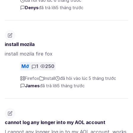
đã hỏi vào lúc 6 tháng trước
Denys
đã trả lời
5 tháng trước
install mozila
install mozila fire fox
Mở
1
250
Firefox
Install
đã hỏi vào lúc 5 tháng trước
James
đã trả lời
5 tháng trước
cannot log any longer into my AOL account
I cannot any longer log in to my AOL account, works