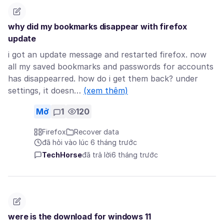
why did my bookmarks disappear with firefox
update
i got an update message and restarted firefox. now
all my saved bookmarks and passwords for accounts
has disappearred. how do i get them back? under
settings, it doesn…
(xem thêm)
Mở
1
120
Firefox
Recover data
đã hỏi vào lúc 6 tháng trước
TechHorse
đã trả lời
6 tháng trước
were is the download for windows 11