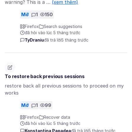
warning? This is a …
(xem thêm)
Mở
1
150
Firefox
Search suggestions
đã hỏi vào lúc 5 tháng trước
TyDraniu
đã trả lời
5 tháng trước
To restore back previous sessions
restore back all previous sessions to proceed on my
works
Mở
1
99
Firefox
Recover data
đã hỏi vào lúc 5 tháng trước
Konstantina Papadea
đã trả lời
5 tháng trước