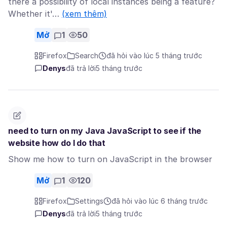
there a possibility of local instances being a feature?
Whether it'…
(xem thêm)
Mở
1
50
Firefox
Search
đã hỏi vào lúc 5 tháng trước
Denys
đã trả lời
5 tháng trước
need to turn on my Java JavaScript to see if the
website how do I do that
Show me how to turn on JavaScript in the browser
Mở
1
120
Firefox
Settings
đã hỏi vào lúc 6 tháng trước
Denys
đã trả lời
5 tháng trước