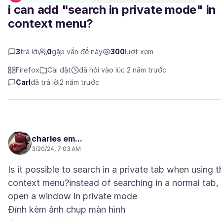
i can add "search in private mode" in
context menu?
3
trả lời
0
gặp vấn đề này
300
lượt xem
Firefox
Cài đặt
đã hỏi vào lúc 2 năm trước
Carl
đã trả lời
2 năm trước
charles em...
3/20/24, 7:03 AM
Is it possible to search in a private tab when using t
context menu?instead of searching in a normal tab,
Đính kèm ảnh chụp màn hình