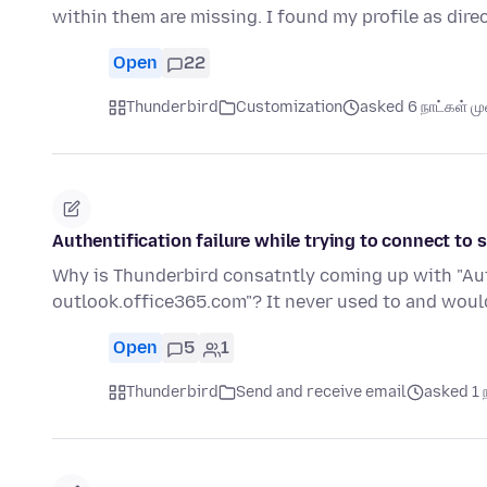
within them are missing. I found my profile as direc
Open
22
Thunderbird
Customization
asked 6 நாட்கள் முன
Authentification failure while trying to connect t
Why is Thunderbird consatntly coming up with "Auth
outlook.office365.com"? It never used to and wo
Open
5
1
Thunderbird
Send and receive email
asked 1 ந