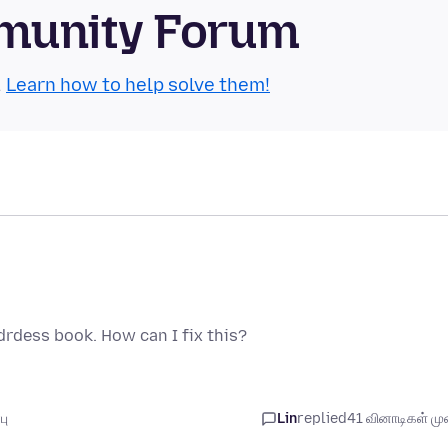
munity Forum
.
Learn how to help solve them!
rdess book. How can I fix this?
பு
Lin
replied
41 வினாடிகள் முன