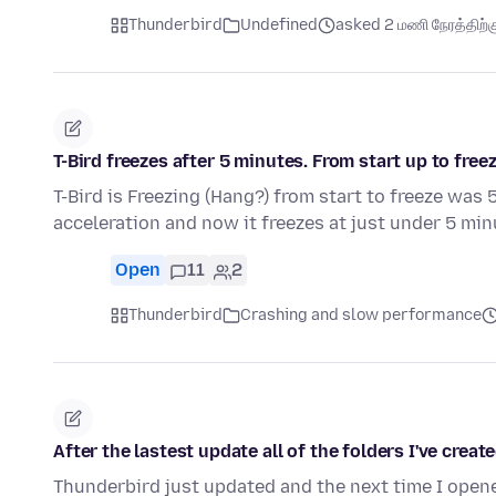
Thunderbird
Undefined
asked 2 மணி நேரத்திற்கு
T-Bird freezes after 5 minutes. From start up to freez
T-Bird is Freezing (Hang?) from start to freeze wa
acceleration and now it freezes at just under 5 mi
Open
11
2
Thunderbird
Crashing and slow performance
After the lastest update all of the folders I've crea
Thunderbird just updated and the next time I opened 