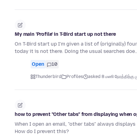
My main 'Profile' in T-Bird start up not there
On T-Bird start up I'm given a list of (originally) fo
today it is not there. Doing the usual searches do
Open
10
Thunderbird
Profiles
asked 8 மணி நேரத்திற்கு ம
how to prevent "Other tabs" from displaying when 
When I open an email, "other tabs" always displays 
How do I prevent this?