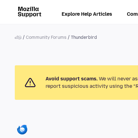
Explore Help Articles
Com
வீடு
Community Forums
Thunderbird
Avoid support scams.
We will never as
report suspicious activity using the “