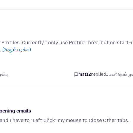
ur Profiles. Currently I only use Profile Three, but on start=
e…
(மேலும் படிக்க)
ுன்பு
mat12
replied
1 மணி நேரம் முன
opening emails
and I have to "Left Click" my mouse to Close Other tabs.