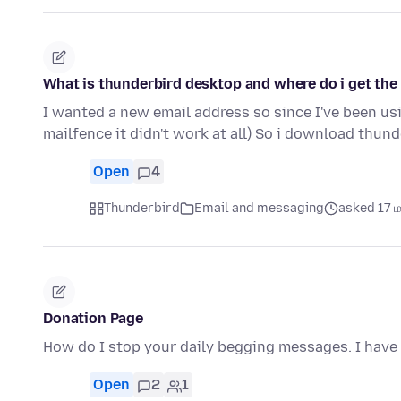
What is thunderbird desktop and where do i get the
I wanted a new email address so since I've been usin
mailfence it didn't work at all) So i download thun
Open
4
Thunderbird
Email and messaging
asked 17 மண
Donation Page
How do I stop your daily begging messages. I have 
Open
2
1