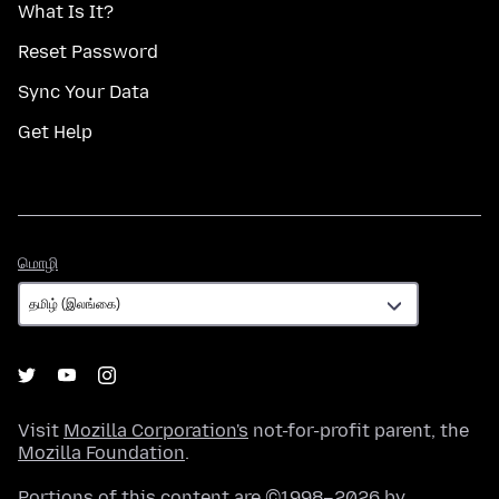
What Is It?
Reset Password
Sync Your Data
Get Help
மொழி
மொழி
Visit
Mozilla Corporation's
not-for-profit parent, the
Mozilla Foundation
.
Portions of this content are ©1998–2026 by