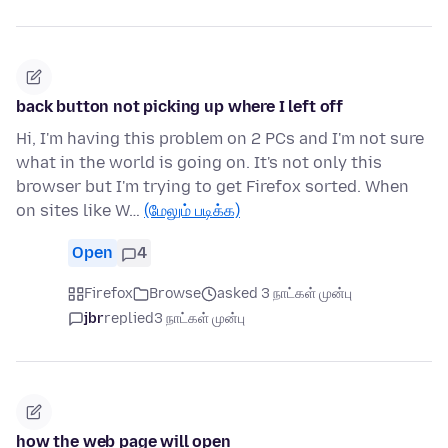
back button not picking up where I left off
Hi, I'm having this problem on 2 PCs and I'm not sure
what in the world is going on. It's not only this
browser but I'm trying to get Firefox sorted. When
on sites like W…
(மேலும் படிக்க)
Open
4
Firefox
Browse
asked 3 நாட்கள் முன்பு
jbr
replied
3 நாட்கள் முன்பு
how the web page will open