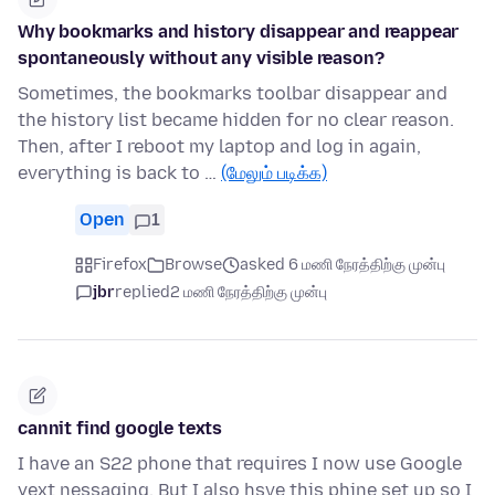
Why bookmarks and history disappear and reappear
spontaneously without any visible reason?
Sometimes, the bookmarks toolbar disappear and
the history list became hidden for no clear reason.
Then, after I reboot my laptop and log in again,
everything is back to …
(மேலும் படிக்க)
Open
1
Firefox
Browse
asked 6 மணி நேரத்திற்கு முன்பு
jbr
replied
2 மணி நேரத்திற்கு முன்பு
cannit find google texts
I have an S22 phone that requires I now use Google
yext nessaging. But I also hsve this phine set up so I