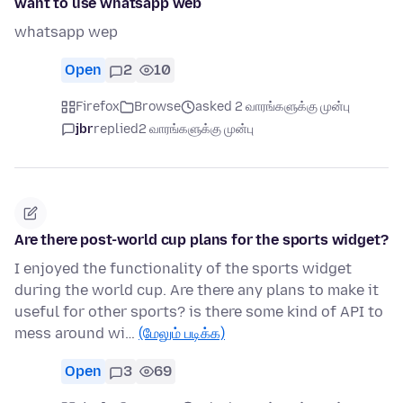
want to use whatsapp web
whatsapp wep
Open
2
10
Firefox
Browse
asked 2 வாரங்களுக்கு முன்பு
jbr
replied
2 வாரங்களுக்கு முன்பு
Are there post-world cup plans for the sports widget?
I enjoyed the functionality of the sports widget
during the world cup. Are there any plans to make it
useful for other sports? is there some kind of API to
mess around wi…
(மேலும் படிக்க)
Open
3
69