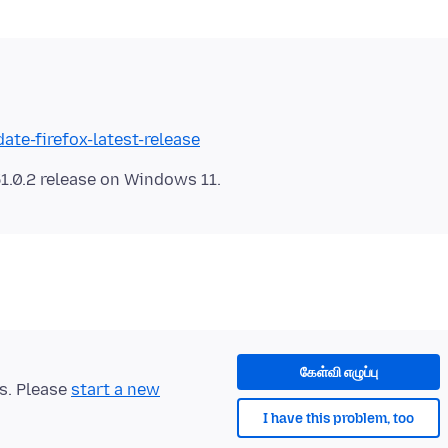
ate-firefox-latest-release
கேள்வி எழுப்பு
ts. Please
start a new
I have this problem, too