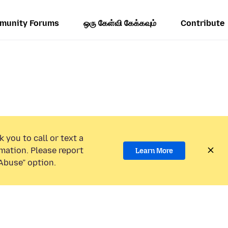
munity Forums
ஒரு கேள்வி கேக்கவும்
Contribute
 you to call or text a
mation. Please report
Learn More
Abuse” option.