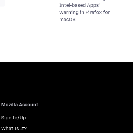
Intel-based Apps”
warning in Firefox for
macOS
Mozilla Account
Sign In/Up
What Is It?