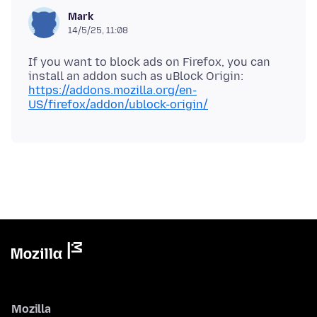
Mark
14/5/25, 11:08
If you want to block ads on Firefox, you can
install an addon such as uBlock Origin:
https://addons.mozilla.org/en-
US/firefox/addon/ublock-origin/
Mozilla