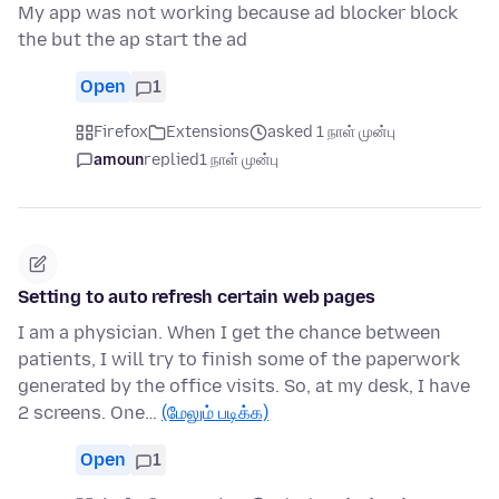
My app was not working because ad blocker block
the but the ap start the ad
Open
1
Firefox
Extensions
asked 1 நாள் முன்பு
amoun
replied
1 நாள் முன்பு
Setting to auto refresh certain web pages
I am a physician. When I get the chance between
patients, I will try to finish some of the paperwork
generated by the office visits. So, at my desk, I have
2 screens. One…
(மேலும் படிக்க)
Open
1