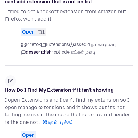
cant add extension that is not on list
I tried to get knockoff extension from Amazon but
Firefox won't add it
Open
1
Firefox
Extensions
asked 4 நாட்கள் முன்பு
dessertdish
replied
4 நாட்கள் முன்பு
How Do I Find My Extension if it isn't showing
I open Extensions and I can't find my extension so I
open manage extensions and it shows but it's not
letting me use it the image that is roblox unfriender
is the one not…
(மேலும் படிக்க)
Open