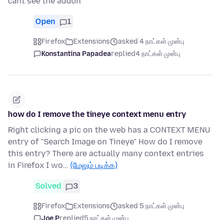
cant see the addon
Open
1
Firefox
Extensions
asked 4 நாட்கள் முன்பு
Konstantina Papadea
replied
4 நாட்கள் முன்பு
how do I remove the tineye context menu entry
Right clicking a pic on the web has a CONTEXT MENU
entry of "Search Image on Tineye" How do I remove
this entry? There are actually many context entries
in Firefox I wo…
(மேலும் படிக்க)
Solved
3
Firefox
Extensions
asked 5 நாட்கள் முன்பு
Joe P
replied
5 நாட்கள் முன்பு