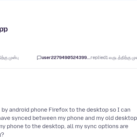
app
ற்கு முன்பு
user2279490524399...
replied
1 வருடத்திற்கு முன
 by android phone Firefox to the desktop so I can
I have synced between my phone and my old desktop
my phone to the desktop, all my sync options are