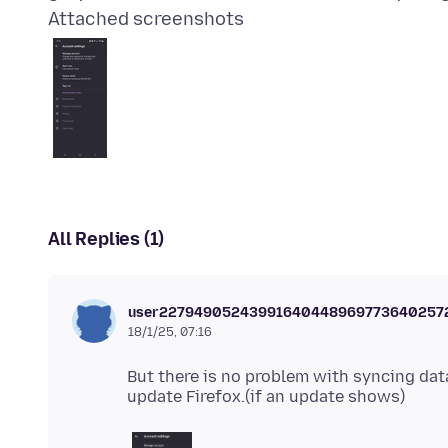
Attached screenshots
All Replies (1)
user22794905243991640448969773640257
18/1/25, 07:16
But there is no problem with syncing dat