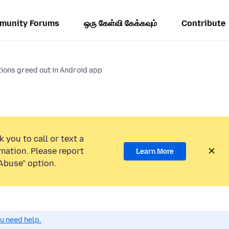
munity Forums
ஒரு கேள்வி கேக்கவும்
Contribute
ions greed out in Android app
 you to call or text a
mation. Please report
Learn More
Abuse” option.
ou need help.