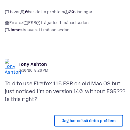
1
svar
0
har detta problem
20
visningar
Firefox
ESR
frågades 1 månad sedan
James
besvarat
1 månad sedan
Tony Ashton
6/10/26, 9:26 PM
Told to use Firefox 115 ESR on old Mac OS but
just noticed I'm on version 140, without ESR???
Jag har också detta problem