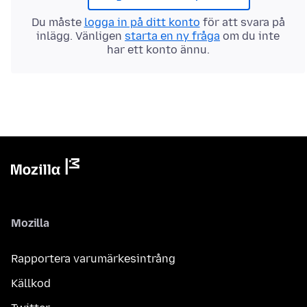
Du måste
logga in på ditt konto
för att svara på
inlägg. Vänligen
starta en ny fråga
om du inte
har ett konto ännu.
Mozilla
Rapportera varumärkesintrång
Källkod