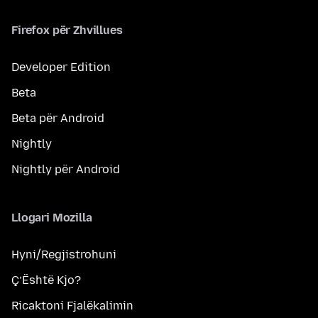
Firefox për Zhvillues
Developer Edition
Beta
Beta për Android
Nightly
Nightly për Android
Llogari Mozilla
Hyni/Regjistrohuni
Ç’Është Kjo?
Ricaktoni Fjalëkalimin