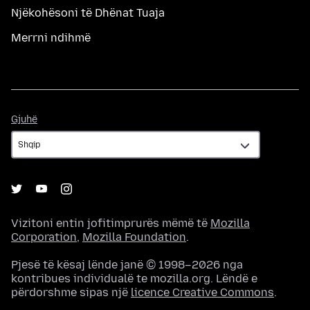
Njëkohësoni të Dhënat Tuaja
Merrni ndihmë
Gjuhë
Gjuhë
Vizitoni entin jofitimprurës mëmë të
Mozilla
Corporation
,
Mozilla Foundation
.
Pjesë të kësaj lënde janë © 1998–2026 nga
kontribues individualë te mozilla.org. Lëndë e
përdorshme sipas një
licence Creative Commons
.