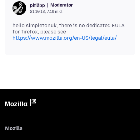
Moderator
philipp
21.10.13, 7:19 m.d.
hello simpletonuk, there is no dedicated EULA
for firefox, please see
https://www.mozilla.org/en-US/legal/eula/
Mozilla