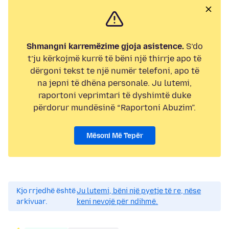
Shmangni karremëzime gjoja asistence.
S’do
t’ju kërkojmë kurrë të bëni një thirrje apo të
dërgoni tekst te një numër telefoni, apo të
na jepni të dhëna personale. Ju lutemi,
raportoni veprimtari të dyshimtë duke
përdorur mundësinë “Raportoni Abuzim”.
Mësoni Më Tepër
Kjo rrjedhë është
Ju lutemi, bëni një pyetje të re, nëse
arkivuar.
keni nevojë për ndihmë.