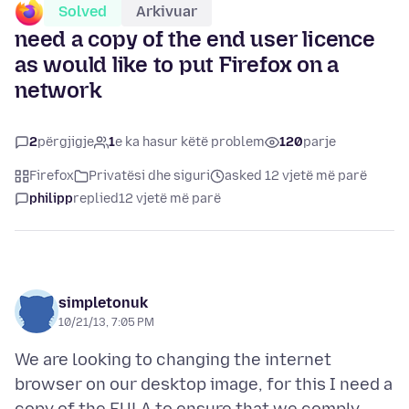
Solved
Arkivuar
need a copy of the end user licence
as would like to put Firefox on a
network
2
përgjigje
1
e ka hasur këtë problem
120
parje
Firefox
Privatësi dhe siguri
asked 12 vjetë më parë
philipp
replied
12 vjetë më parë
simpletonuk
10/21/13, 7:05 PM
We are looking to changing the internet
browser on our desktop image, for this I need a