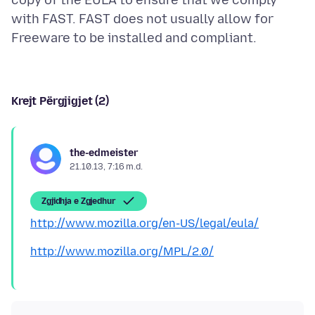
copy of the EULA to ensure that we comply
with FAST. FAST does not usually allow for
Krejt Përgjigjet (2)
the-edmeister
21.10.13, 7:16 m.d.
Zgjidhja e Zgjedhur
http://www.mozilla.org/en-US/legal/eula/
http://www.mozilla.org/MPL/2.0/