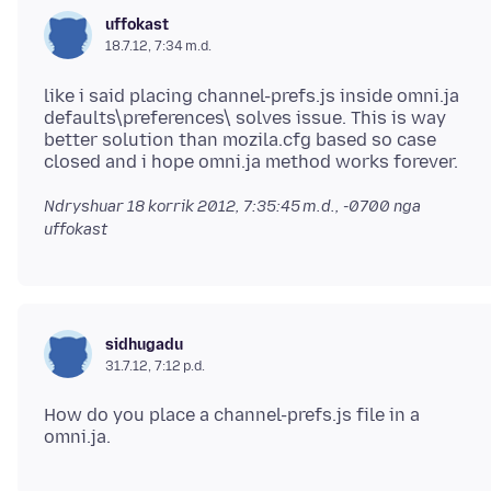
uffokast
18.7.12, 7:34 m.d.
like i said placing channel-prefs.js inside omni.ja
defaults\preferences\ solves issue. This is way
better solution than mozila.cfg based so case
Ndryshuar
18 korrik 2012, 7:35:45 m.d., -0700
nga
uffokast
sidhugadu
31.7.12, 7:12 p.d.
How do you place a channel-prefs.js file in a