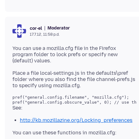
Moderator
cor-el
17.7.12, 11:58 p.d.
You can use a mozilla.cfg file in the Firefox
program folder to lock prefs or specify new
Place a file local-settings.js in the defaults\pref
folder where you also find the file channel-prefs.js
pref("general.config.filename", "mozilla.cfg");

http://kb.mozillazine.org/Locking_preferences