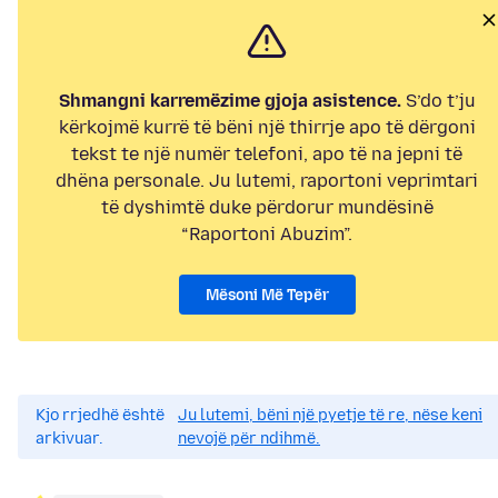
Shmangni karremëzime gjoja asistence.
S’do t’ju
kërkojmë kurrë të bëni një thirrje apo të dërgoni
tekst te një numër telefoni, apo të na jepni të
dhëna personale. Ju lutemi, raportoni veprimtari
të dyshimtë duke përdorur mundësinë
“Raportoni Abuzim”.
Mësoni Më Tepër
Kjo rrjedhë është
Ju lutemi, bëni një pyetje të re, nëse keni
arkivuar.
nevojë për ndihmë.