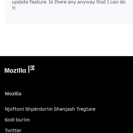
update feature. Is there any anyway that I can do
Mozilla
Njoftoni Shpërdorim Shenjash Tregtare
Kodi burim
Twitter