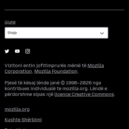
Gjuhë
Gjuhë
Vizitoni entin jofitimprurës mëmë të
Mozilla
Corporation
,
Mozilla Foundation
.
Pjesë të kësaj lënde janë © 1998–2026 nga
kontribues individualë te mozilla.org. Lëndë e
përdorshme sipas një
licence Creative Commons
.
mozilla.org
Kushte Shërbimi