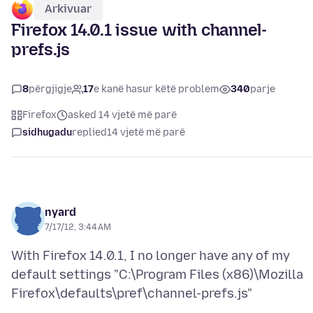
Arkivuar
Firefox 14.0.1 issue with channel-
prefs.js
8
përgjigje
17
e kanë hasur këtë problem
340
parje
Firefox
asked 14 vjetë më parë
sidhugadu
replied
14 vjetë më parë
nyard
7/17/12, 3:44 AM
With Firefox 14.0.1, I no longer have any of my
default settings "C:\Program Files (x86)\Mozilla