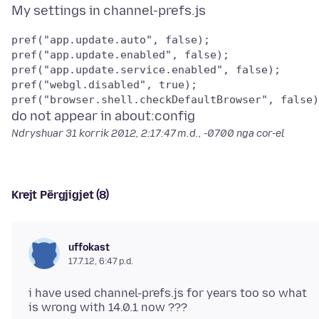
pref("app.update.auto", false);

pref("app.update.enabled", false);

pref("app.update.service.enabled", false);

pref("webgl.disabled", true);

Ndryshuar
31 korrik 2012, 2:17:47 m.d., -0700
nga cor-el
Krejt Përgjigjet (8)
uffokast
17.7.12, 6:47 p.d.
i have used channel-prefs.js for years too so what