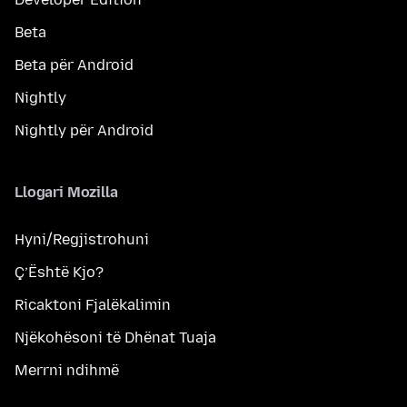
Beta
Beta për Android
Nightly
Nightly për Android
Llogari Mozilla
Hyni/Regjistrohuni
Ç’Është Kjo?
Ricaktoni Fjalëkalimin
Njëkohësoni të Dhënat Tuaja
Merrni ndihmë