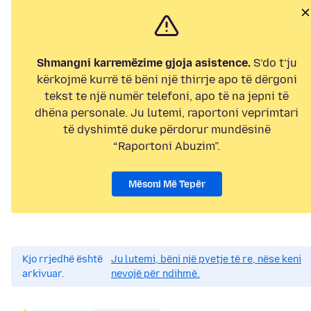
Shmangni karremëzime gjoja asistence.
S’do t’ju
kërkojmë kurrë të bëni një thirrje apo të dërgoni
tekst te një numër telefoni, apo të na jepni të
dhëna personale. Ju lutemi, raportoni veprimtari
të dyshimtë duke përdorur mundësinë
“Raportoni Abuzim”.
Mësoni Më Tepër
Kjo rrjedhë është
Ju lutemi, bëni një pyetje të re, nëse keni
arkivuar.
nevojë për ndihmë.