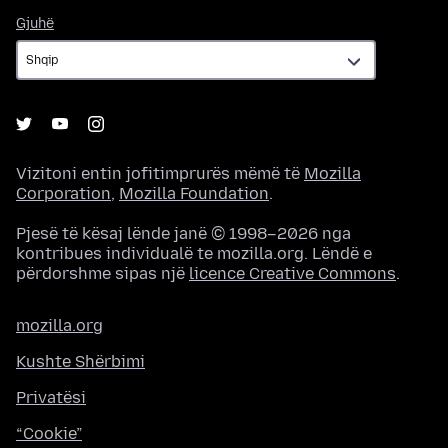
Gjuhë
Gjuhë
Vizitoni entin jofitimprurës mëmë të
Mozilla
Corporation
,
Mozilla Foundation
.
Pjesë të kësaj lënde janë © 1998–2026 nga
kontribues individualë te mozilla.org. Lëndë e
përdorshme sipas një
licence Creative Commons
.
mozilla.org
Kushte Shërbimi
Privatësi
“Cookie”