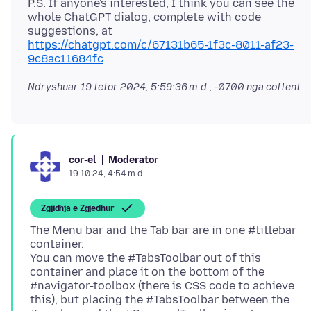
P.S. If anyone's interested, I think you can see the
whole ChatGPT dialog, complete with code
https://chatgpt.com/c/67131b65-1f3c-8011-af23-
9c8ac11684fc
Ndryshuar
19 tetor 2024, 5:59:36 m.d., -0700
nga coffent
Moderator
cor-el
19.10.24, 4:54 m.d.
Zgjidhja e Zgjedhur
The Menu bar and the Tab bar are in one #titlebar
container.
You can move the #TabsToolbar out of this
container and place it on the bottom of the
#navigator-toolbox (there is CSS code to achieve
this), but placing the #TabsToolbar between the