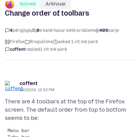
Solved
Arkivuar
Change order of toolbars
4
përgjigje
0
e kanë hasur këtë problem
409
parje
Firefox
Rregullime
asked 1 vit më parë
coffent
replied
1 vit më parë
coffent
10/19/24, 12:52 PM
There are 4 toolbars at the top of the Firefox
screen. The default order from top to bottom
 Menu bar

 Tabs bar
