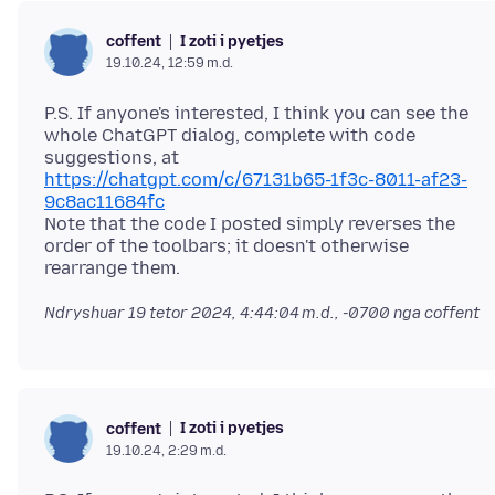
I zoti i pyetjes
coffent
19.10.24, 12:59 m.d.
P.S. If anyone's interested, I think you can see the
whole ChatGPT dialog, complete with code
https://chatgpt.com/c/67131b65-1f3c-8011-af23-
9c8ac11684fc
Note that the code I posted simply reverses the
order of the toolbars; it doesn't otherwise
Ndryshuar
19 tetor 2024, 4:44:04 m.d., -0700
nga coffent
I zoti i pyetjes
coffent
19.10.24, 2:29 m.d.