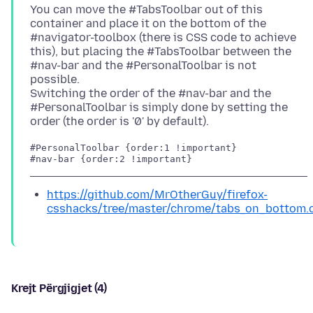
You can move the #TabsToolbar out of this
container and place it on the bottom of the
#navigator-toolbox (there is CSS code to achieve
this), but placing the #TabsToolbar between the
#nav-bar and the #PersonalToolbar is not
possible.
Switching the order of the #nav-bar and the
#PersonalToolbar is simply done by setting the
#PersonalToolbar {order:1 !important}

https://github.com/MrOtherGuy/firefox-
csshacks/tree/master/chrome/tabs_on_bottom.
Krejt Përgjigjet (4)