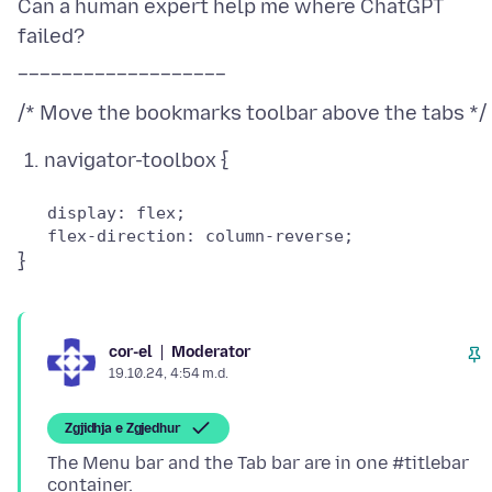
Can a human expert help me where ChatGPT
failed?
navigator-toolbox {
   display: flex;

Moderator
cor-el
19.10.24, 4:54 m.d.
Zgjidhja e Zgjedhur
The Menu bar and the Tab bar are in one #titlebar
container.