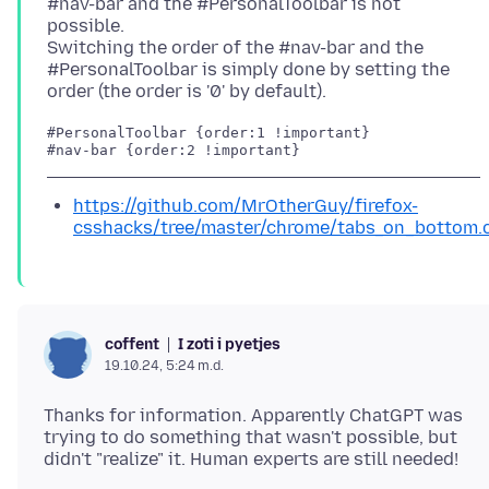
#nav-bar and the #PersonalToolbar is not
possible.
Switching the order of the #nav-bar and the
#PersonalToolbar is simply done by setting the
#PersonalToolbar {order:1 !important}

https://github.com/MrOtherGuy/firefox-
csshacks/tree/master/chrome/tabs_on_bottom.
I zoti i pyetjes
coffent
19.10.24, 5:24 m.d.
Thanks for information. Apparently ChatGPT was
trying to do something that wasn't possible, but