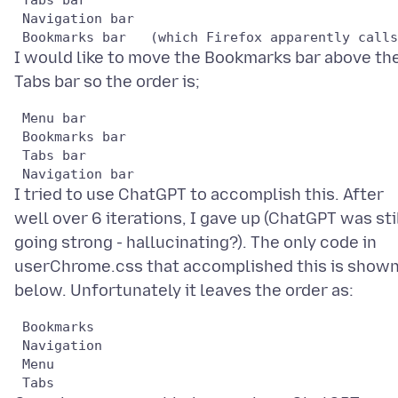
 Navigation bar

I would like to move the Bookmarks bar above th
 Menu bar

 Bookmarks bar

 Tabs bar

I tried to use ChatGPT to accomplish this. After
well over 6 iterations, I gave up (ChatGPT was sti
going strong - hallucinating?). The only code in
userChrome.css that accomplished this is show
 Bookmarks

 Navigation

 Menu
