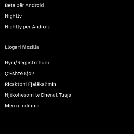
Beta për Android
Nightly
Nightly për Android
Llogari Mozilla
Hyni/Regjistrohuni
Ç’Është Kjo?
Ricaktoni Fjalëkalimin
Njëkohësoni të Dhënat Tuaja
Merrni ndihmë