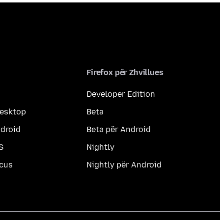
Firefox për Zhvillues
Developer Edition
desktop
Beta
ndroid
Beta për Android
S
Nightly
ocus
Nightly për Android