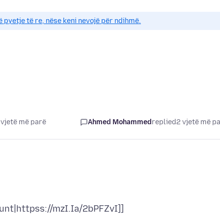
ë pyetje të re, nëse keni nevojë për ndihmë.
 vjetë më parë
Ahmed Mohammed
replied
2 vjetë më p