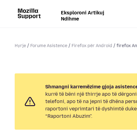
Eksploroni Artikuj
Ndihme
Hyrje
Forume Asistence
Firefox për Android
firefox A
Shmangni karremëzime gjoja asistence
kurrë të bëni një thirrje apo të dërgon
telefoni, apo të na jepni të dhëna pers
raportoni veprimtari të dyshimtë duk
“Raportoni Abuzim”.