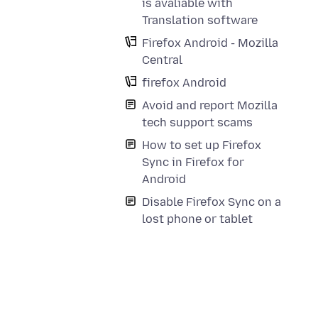
is avaliable with
Translation software
Firefox Android - Mozilla
Central
firefox Android
Avoid and report Mozilla
tech support scams
How to set up Firefox
Sync in Firefox for
Android
Disable Firefox Sync on a
lost phone or tablet