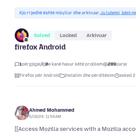
Kjo rrjedhë është mbyllur dhe arkivuar.
Ju lutemi, bëni nj
Solved
Locked
Arkivuar
firefox Android
1
përgjigje
0
e kanë hasur këtë problem
289
parje
Firefox për Android
Instalim dhe përditësim
asked 2
Ahmed Mohammed
5/19/24, 11:54 AM