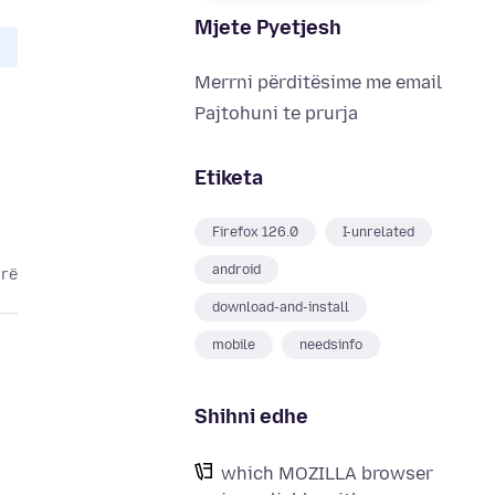
Mjete Pyetjesh
Merrni përditësime me email
Pajtohuni te prurja
Etiketa
Firefox 126.0
I-unrelated
android
arë
download-and-install
mobile
needsinfo
Shihni edhe
which MOZILLA browser