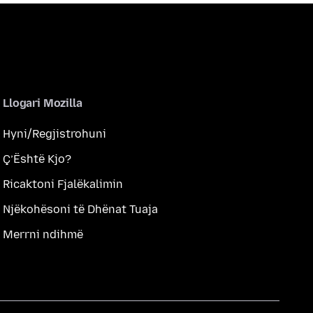
Llogari Mozilla
Hyni/Regjistrohuni
Ç’Është Kjo?
Ricaktoni Fjalëkalimin
Njëkohësoni të Dhënat Tuaja
Merrni ndihmë