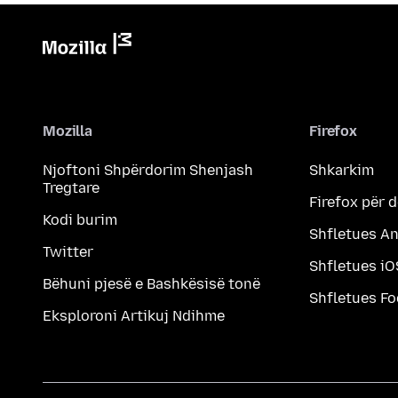
Mozilla
Firefox
Njoftoni Shpërdorim Shenjash
Shkarkim
Tregtare
Firefox për 
Kodi burim
Shfletues A
Twitter
Shfletues iO
Bëhuni pjesë e Bashkësisë tonë
Shfletues F
Eksploroni Artikuj Ndihme