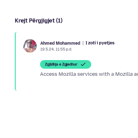
Krejt Përgjigjet (1)
I zoti i pyetjes
Ahmed Mohammed
19.5.24, 11:55 p.d.
Zgjidhja e Zgjedhur