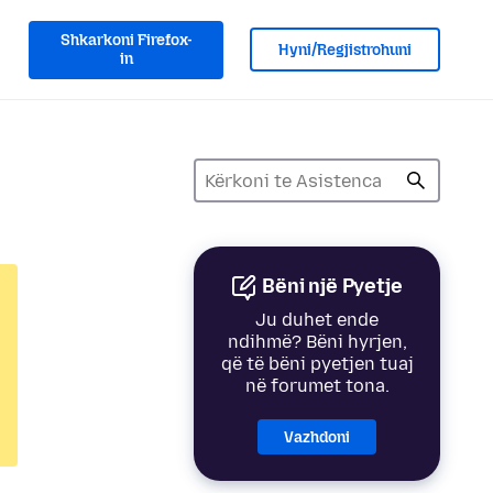
Shkarkoni Firefox-
Hyni/Regjistrohuni
in
Bëni një Pyetje
Ju duhet ende
ndihmë? Bëni hyrjen,
që të bëni pyetjen tuaj
në forumet tona.
Vazhdoni