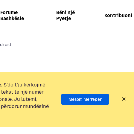
Forume
Bëni një
Kontribuoni
Bashkësie
Pyetje
ndroid
.
S’do t’ju kërkojmë
i tekst te një numër
onale. Ju lutemi,
Mësoni Më Tepër
e përdorur mundësinë