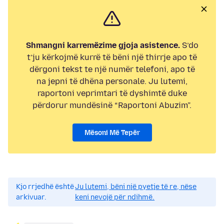
Shmangni karremëzime gjoja asistence.
S’do
t’ju kërkojmë kurrë të bëni një thirrje apo të
dërgoni tekst te një numër telefoni, apo të
na jepni të dhëna personale. Ju lutemi,
raportoni veprimtari të dyshimtë duke
përdorur mundësinë “Raportoni Abuzim”.
Mësoni Më Tepër
Kjo rrjedhë është
Ju lutemi, bëni një pyetje të re, nëse
arkivuar.
keni nevojë për ndihmë.