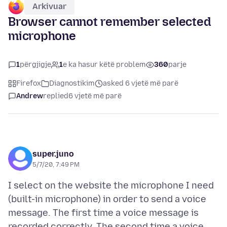
Arkivuar
Browser cannot remember selected
microphone
1
përgjigje
1
e ka hasur këtë problem
360
parje
Firefox
Diagnostikim
asked 6 vjetë më parë
Andrew
replied
6 vjetë më parë
super.juno
5/7/20, 7:49 PM
I select on the website the microphone I need
(built-in microphone) in order to send a voice
message. The first time a voice message is
recorded correctly. The second time a voice