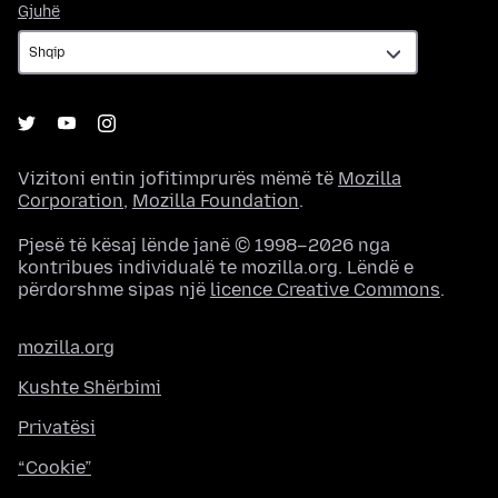
Gjuhë
Gjuhë
Vizitoni entin jofitimprurës mëmë të
Mozilla
Corporation
,
Mozilla Foundation
.
Pjesë të kësaj lënde janë © 1998–2026 nga
kontribues individualë te mozilla.org. Lëndë e
përdorshme sipas një
licence Creative Commons
.
mozilla.org
Kushte Shërbimi
Privatësi
“Cookie”