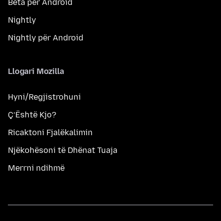
Beta për Android
Nightly
Nightly për Android
Llogari Mozilla
Hyni/Regjistrohuni
Ç’Është Kjo?
Ricaktoni Fjalëkalimin
Njëkohësoni të Dhënat Tuaja
Merrni ndihmë