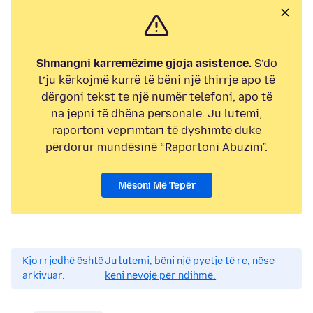
Shmangni karremëzime gjoja asistence.
S’do
t’ju kërkojmë kurrë të bëni një thirrje apo të
dërgoni tekst te një numër telefoni, apo të
na jepni të dhëna personale. Ju lutemi,
raportoni veprimtari të dyshimtë duke
përdorur mundësinë “Raportoni Abuzim”.
Mësoni Më Tepër
Kjo rrjedhë është
Ju lutemi, bëni një pyetje të re, nëse
arkivuar.
keni nevojë për ndihmë.