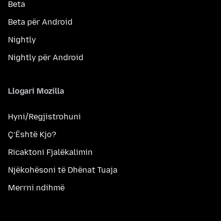
Beta
Beta për Android
Nightly
Nightly për Android
Llogari Mozilla
Hyni/Regjistrohuni
Ç’Është Kjo?
Ricaktoni Fjalëkalimin
Njëkohësoni të Dhënat Tuaja
Merrni ndihmë