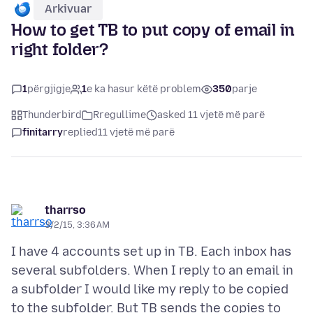
Arkivuar
How to get TB to put copy of email in
right folder?
1
përgjigje
1
e ka hasur këtë problem
350
parje
Thunderbird
Rregullime
asked 11 vjetë më parë
finitarry
replied
11 vjetë më parë
tharrso
3/2/15, 3:36 AM
I have 4 accounts set up in TB. Each inbox has
several subfolders. When I reply to an email in
a subfolder I would like my reply to be copied
to the subfolder. But TB sends the copies to