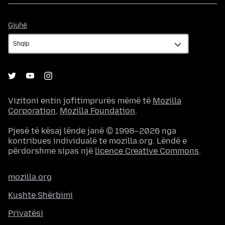
Gjuhë
Gjuhë
Vizitoni entin jofitimprurës mëmë të
Mozilla
Corporation
,
Mozilla Foundation
.
Pjesë të kësaj lënde janë © 1998–2026 nga
kontribues individualë te mozilla.org. Lëndë e
përdorshme sipas një
licence Creative Commons
.
mozilla.org
Kushte Shërbimi
Privatësi