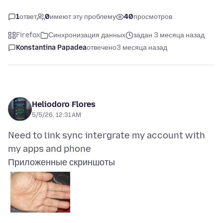
1
ответ
0
имеют эту проблему
40
просмотров
Firefox
Синхронизация данных
задан 3 месяца назад
Konstantina Papadea
отвечено
3 месяца назад
Heliodoro Flores
5/5/26, 12:31 AM
Need to link sync intergrate my account with
Приложенные скриншоты