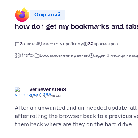
Открытый
how do i get my bookmarks and tab
2
ответа
1
имеет эту проблему
30
просмотров
Firefox
Восстановление данных
задан 3 месяца назад
vernevens1963
4/23/26, 6:04 AM
After an unwanted and un-needed update, all 
after rolling the browser back to a previous 