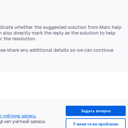
ndicate whether the suggested solution from Marc help
 also directly mark the reply as the solution to help
ease share any additional details so we can continue
Задать вопрос
ю учётную запись
.
щё нет учётной записи.
У меня та же проблема