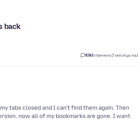
s back
Kiki
отвечено
3 месяца на
my tabs closed and I can't find them again. Then
version, now all of my bookmarks are gone. I want