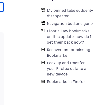
My pinned tabs suddenly
disappeared
Navigation buttons gone
I lost all my bookmarks
on this update, how do I
get them back now?
Recover lost or missing
Bookmarks
Back up and transfer
your Firefox data to a
new device
Bookmarks in Firefox