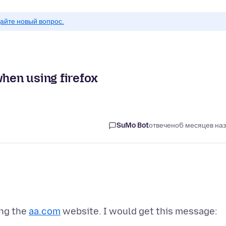
айте новый вопрос.
when using firefox
SuMo Bot
отвечено
6 месяцев на
ing the
aa.com