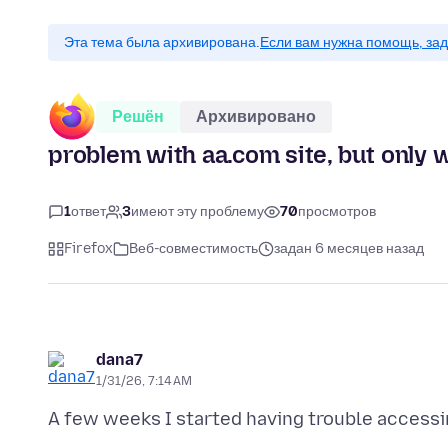
Эта тема была архивирована.
Если вам нужна помощь, зад
Решён
Архивировано
problem with aa.com site, but only 
1
ответ
3
имеют эту проблему
70
просмотров
Firefox
Веб-совместимость
задан 6 месяцев назад
dana7
1/31/26, 7:14 AM
A few weeks I started having trouble access