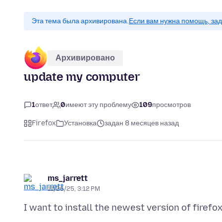
Эта тема была архивирована.
Если вам нужна помощь, зад
Архивировано
update my computer
1
ответ
0
имеют эту проблему
109
просмотров
Firefox
Установка
задан 8 месяцев назад
ms_jarrett
11/26/25, 3:12 PM