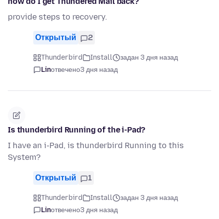
how do I get Thundered Mail back?
provide steps to recovery.
Открытый
2
Thunderbird
Install
задан 3 дня назад
Lin
отвечено
3 дня назад
Is thunderbird Running of the i-Pad?
I have an i-Pad, is thunderbird Running to this
System?
Открытый
1
Thunderbird
Install
задан 3 дня назад
Lin
отвечено
3 дня назад