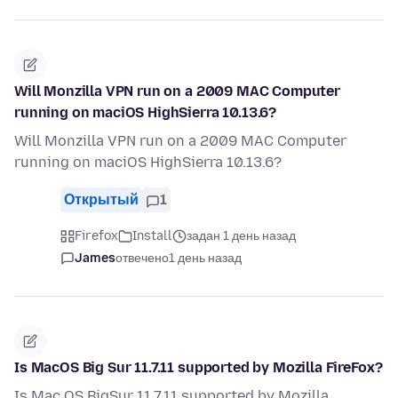
Will Monzilla VPN run on a 2009 MAC Computer
running on maciOS HighSierra 10.13.6?
Will Monzilla VPN run on a 2009 MAC Computer
running on maciOS HighSierra 10.13.6?
Открытый
1
Firefox
Install
задан 1 день назад
James
отвечено
1 день назад
Is MacOS Big Sur 11.7.11 supported by Mozilla FireFox?
Is Mac OS BigSur 11.7.11 supported by Mozilla