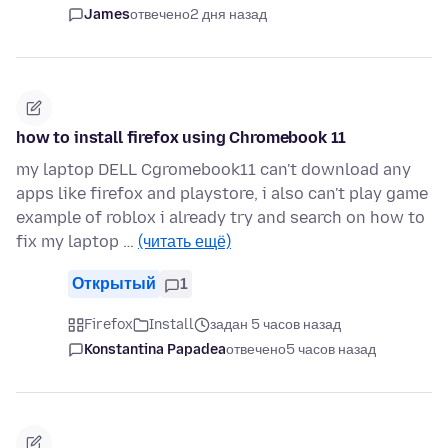
James
отвечено
2 дня назад
how to install firefox using Chromebook 11
my laptop DELL Cgromebook11 can't download any
apps like firefox and playstore, i also can't play game
example of roblox i already try and search on how to
fix my laptop …
(читать ещё)
Открытый
1
Firefox
Install
задан 5 часов назад
Konstantina Papadea
отвечено
5 часов назад