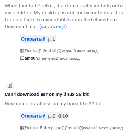
When I install FireFox, it automatically installs onto
my desktop. My desktop is not for executables. it is
for shortcuts to executables installed elsewhere.
How can I ma…
(читать ещё)
Открытый
1
Firefox
Install
задан 3 часа назад
amoun
отвечено
2 часа назад
Can i download esr on my linux 32 bit
How can i install esr on my linux lite 32 bit
Открытый
2
10
Firefox Enterprise
Install
задан 1 месяц назад