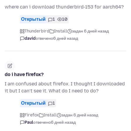
where can i download thunderbird-153 for aarch64?
Открытый
1
10
Thunderbird
Install
задан 6 дней назад
david
отвечено
6 дней назад
do i have firefox?
I am confused about firefox. I thought I downloaded
it but I can’t see it. What do I need to do?
Открытый
1
Firefox
Install
задан 6 дней назад
Paul
отвечено
6 дней назад