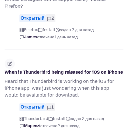
Firefox?
Открытый
2
Firefox
Install
задан 2 дня назад
James
отвечено
1 день назад
When is Thunderbird being released for iOS on iPhone
Heard that Thunderbird is working on the iOS for
iPhone app, was just wondering when this app
would be available for download.
Открытый
1
Thunderbird
Install
задан 2 дня назад
Mapenzi
отвечено
2 дня назад