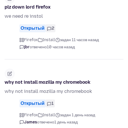
plz down lord firefox
we need re instol
Открытый
2
Firefox
Install
задан 11 часов назад
jbr
отвечено
10 часов назад
why not install mozilla my chromebook
why not install mozilla my chromebook
Открытый
1
Firefox
Install
задан 1 день назад
James
отвечено
1 день назад