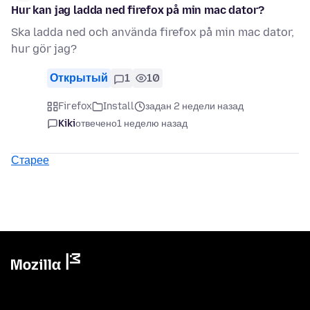
Hur kan jag ladda ned firefox på min mac dator?
Ska ladda ned och använda firefox på min mac dator,
hur gör jag?
Открытый
1
10
Firefox
Install
задан 2 недели назад
Kiki
отвечено
1 неделю назад
Старее