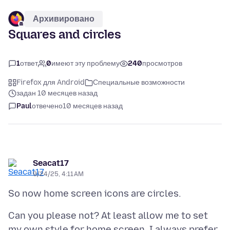
Архивировано
Squares and circles
1
ответ
0
имеют эту проблему
240
просмотров
Firefox для Android
Специальные возможности
задан 10 месяцев назад
Paul
отвечено
10 месяцев назад
Seacat17
9/24/25, 4:11 AM
Can you please not? At least allow me to set
my own style for home screen. I always prefer