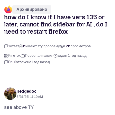
Архивировано
how do I know if I have vers 135 or
later, cannot find sidebar for AI , do I
need to restart firefox
1
ответ
0
имеют эту проблему
120
просмотров
Firefox
Персонализация
задан 1 год назад
Paul
отвечено
1 год назад
Hedgedoc
5/31/25, 11:19 AM