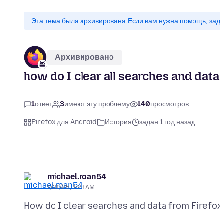
Эта тема была архивирована.
Если вам нужна помощь, зад
Архивировано
how do I clear all searches and data
1
ответ
3
имеют эту проблему
140
просмотров
Firefox для Android
История
задан 1 год назад
michael.roan54
1/31/25, 1:28 AM