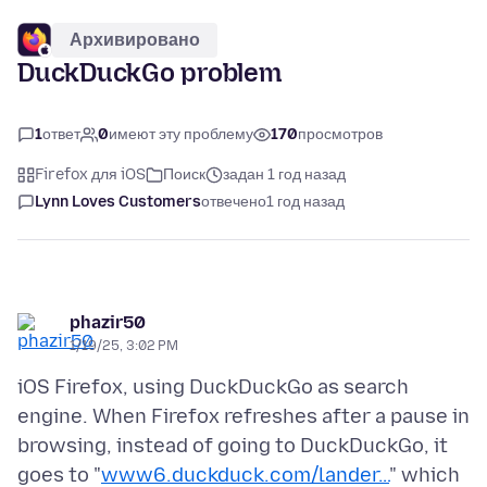
Архивировано
DuckDuckGo problem
1
ответ
0
имеют эту проблему
170
просмотров
Firefox для iOS
Поиск
задан 1 год назад
Lynn Loves Customers
отвечено
1 год назад
phazir50
1/19/25, 3:02 PM
iOS Firefox, using DuckDuckGo as search
engine. When Firefox refreshes after a pause in
browsing, instead of going to DuckDuckGo, it
goes to "
www6.duckduck.com/lander…
" which