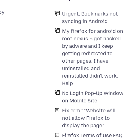
by
Urgent: Bookmarks not
syncing in Android
My firefox for android on
root nexus 5 got hacked
by adware and I keep
getting redirected to
other pages. I have
uninstalled and
reinstalled didn't work.
Help
No Login Pop-Up Window
on Mobile Site
Fix error “Website will
not allow Firefox to
display the page.”
Firefox Terms of Use FAQ