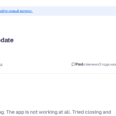
айте новый вопрос.
pdate
ад
Paul
отвечено
3 года на
g. The app is not working at all. Tried closing and