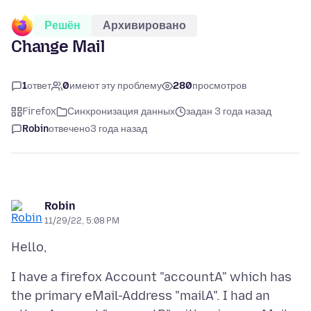
Решён
Архивировано
Change Mail
1
ответ
0
имеют эту проблему
280
просмотров
Firefox
Синхронизация данных
задан 3 года назад
Robin
отвечено
3 года назад
Robin
11/29/22, 5:08 PM
I have a firefox Account "accountA" which has
the primary eMail-Address "mailA". I had an