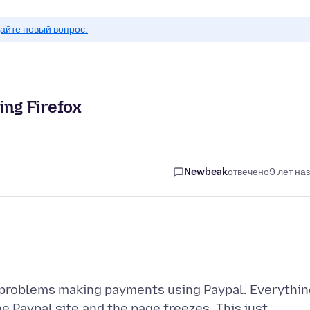
айте новый вопрос.
ing Firefox
Newbeak
отвечено
9 лет на
d problems making payments using Paypal. Everythin
he Paypal site,and the page freezes. This just