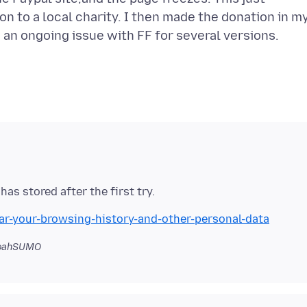
n to a local charity. I then made the donation in m
as stored after the first try.
ear-your-browsing-history-and-other-personal-data
oahSUMO