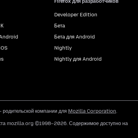
Firefox для разработчиков
Developer Edition
ПК
Бета
 Android
Бета для Android
iOS
Nightly
us
Nightly для Android
 родительской компании для
Mozilla Corporation
.
кта mozilla.org ©1998–2026. Содержимое доступно на