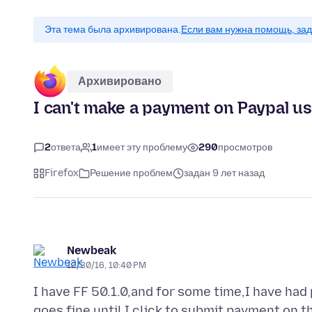
Эта тема была архивирована.
Если вам нужна помощь, зад
Архивировано
I can't make a payment on Paypal us
2
ответа
1
имеет эту проблему
290
просмотров
Firefox
Решение проблем
задан 9 лет назад
Newbeak
12/30/16, 10:40 PM
I have FF 50.1.0,and for some time,I have ha
goes fine until I click to submit payment on t