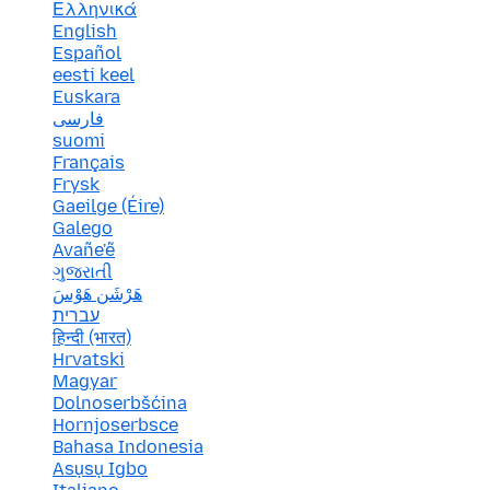
Ελληνικά
English
Español
eesti keel
Euskara
فارسی
suomi
Français
Frysk
Gaeilge (Éire)
Galego
Avañe'ẽ
ગુજરાતી
هَرْشَن هَوْسَ
עברית
हिन्दी (भारत)
Hrvatski
Magyar
Dolnoserbšćina
Hornjoserbsce
Bahasa Indonesia
Asụsụ Igbo