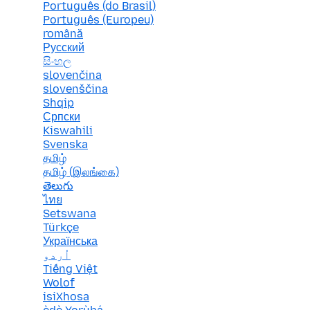
Português (do Brasil)
Português (Europeu)
română
Русский
සිංහල
slovenčina
slovenščina
Shqip
Српски
Kiswahili
Svenska
தமிழ்
தமிழ் (இலங்கை)
తెలుగు
ไทย
Setswana
Türkçe
Українська
اُردو
Tiếng Việt
Wolof
isiXhosa