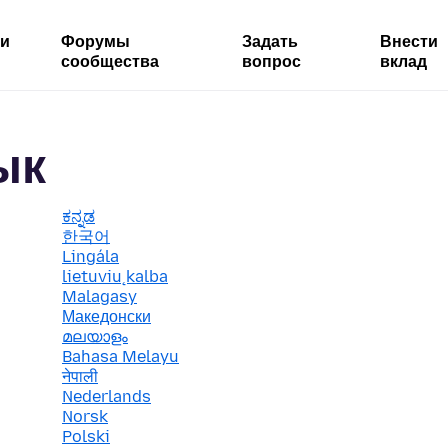
ми
Форумы
Задать
Внести
сообщества
вопрос
вклад
ык
ಕನ್ನಡ
한국어
Lingála
lietuvių kalba
Malagasy
Македонски
മലയാളം
Bahasa Melayu
नेपाली
Nederlands
Norsk
Polski