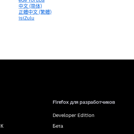
èdè Yorùbá
中文 (简体)
正體中文 (繁體)
isiZulu
Firefox для разработчиков
Developer Edition
ПК
Бета