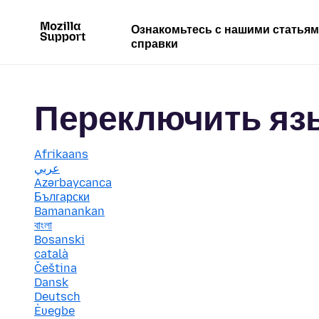
Ознакомьтесь с нашими статья
справки
Переключить яз
Afrikaans
عربي
Azərbaycanca
Български
Bamanankan
বাংলা
Bosanski
català
Čeština
Dansk
Deutsch
Èʋegbe