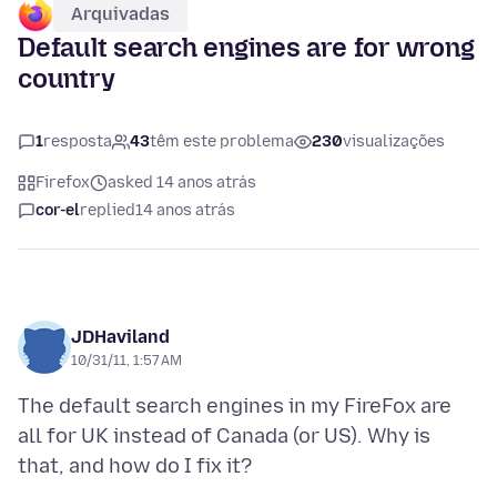
Arquivadas
Default search engines are for wrong
country
1
resposta
43
têm este problema
230
visualizações
Firefox
asked 14 anos atrás
cor-el
replied
14 anos atrás
JDHaviland
10/31/11, 1:57 AM
The default search engines in my FireFox are
all for UK instead of Canada (or US). Why is