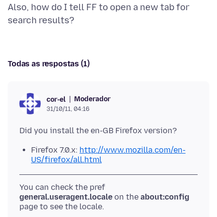
Also, how do I tell FF to open a new tab for
Todas as respostas (1)
Moderador
cor-el
31/10/11, 04:16
Firefox 7.0.x:
http://www.mozilla.com/en-
US/firefox/all.html
You can check the pref
general.useragent.locale
on the
about:config