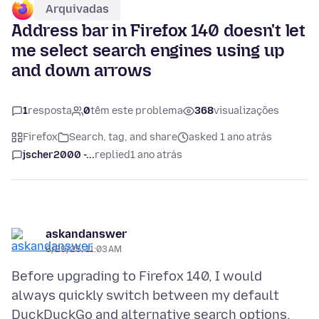
Arquivadas
Address bar in Firefox 140 doesn't let
me select search engines using up
and down arrows
1
resposta
0
têm este problema
368
visualizações
Firefox
Search, tag, and share
asked 1 ano atrás
jscher2000 -...
replied
1 ano atrás
askandanswer
6/29/25, 11:03 AM
Before upgrading to Firefox 140, I would
always quickly switch between my default
DuckDuckGo and alternative search options,