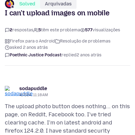
Solved
Arquivadas
I can't upload images on mobile
2
respostas
5
têm este problema
577
visualizações
Firefox para o Android
Resolução de problemas
asked 2 anos atrás
Poethnic Justice Podcast
replied
2 anos atrás
sodapuddle
4/7/24, 11:18 AM
The upload photo button does nothing... on this
page, on Reddit, Facebook too. I've tried
clearing cache. I'm on latest android and
firefox 124.2.0. I have standard security