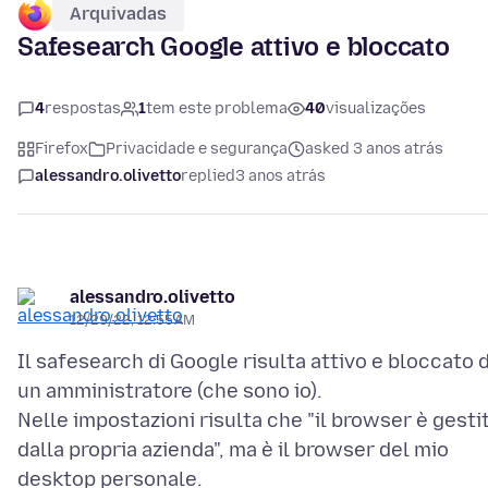
Arquivadas
Safesearch Google attivo e bloccato
4
respostas
1
tem este problema
40
visualizações
Firefox
Privacidade e segurança
asked 3 anos atrás
alessandro.olivetto
replied
3 anos atrás
alessandro.olivetto
12/29/22, 12:55 AM
Il safesearch di Google risulta attivo e bloccato 
un amministratore (che sono io).
Nelle impostazioni risulta che "il browser è gesti
dalla propria azienda", ma è il browser del mio
desktop personale.