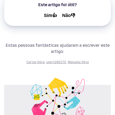
Este artigo foi útil?
Sim👍
Não👎
Estas pessoas fantásticas ajudaram a escrever este
artigo:
Carlos Silva
,
user1282172
,
Manuela Silva