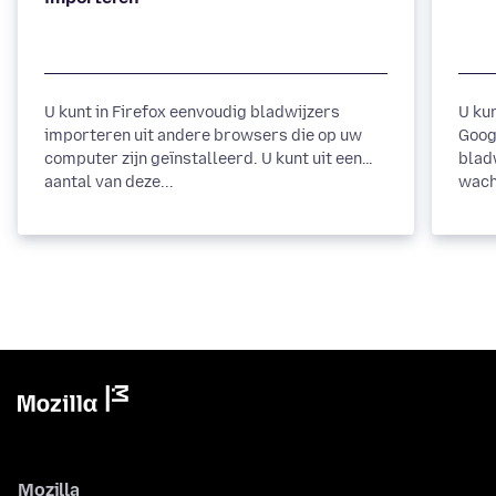
U kunt in Firefox eenvoudig bladwijzers
U ku
importeren uit andere browsers die op uw
Goog
computer zijn geïnstalleerd. U kunt uit een
blad
aantal van deze...
wach
Mozilla