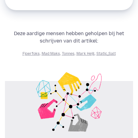
Deze aardige mensen hebben geholpen bij het
schrijven van dit artikel:
Fjoerfoks
,
Mad Maks
,
Tonnes
,
Mark Heijl
,
Static_Salt