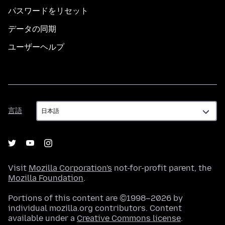
パスワードをリセット
データの同期
ユーザーヘルプ
言
言語
語
Visit
Mozilla Corporation's
not-for-profit parent, the
Mozilla Foundation
.
Portions of this content are ©1998–2026 by
individual mozilla.org contributors. Content
available under a
Creative Commons license
.