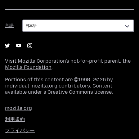
言
言語
語
Visit
Mozilla Corporation's
not-for-profit parent, the
Mozilla Foundation
.
Portions of this content are ©1998–2026 by
individual mozilla.org contributors. Content
available under a
Creative Commons license
.
mozilla.org
利用規約
プライバシー