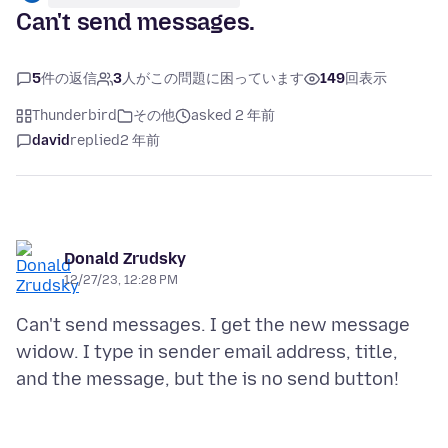
Can't send messages.
5
件の返信
3
人がこの問題に困っています
149
回表示
Thunderbird
その他
asked 2 年前
david
replied
2 年前
Donald Zrudsky
12/27/23, 12:28 PM
Can't send messages. I get the new message
widow. I type in sender email address, title,