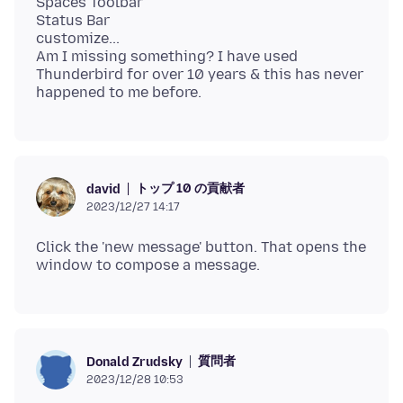
Spaces Toolbar
Status Bar
customize...
Am I missing something? I have used
Thunderbird for over 10 years & this has never
トップ 10 の貢献者
david
2023/12/27 14:17
Click the 'new message' button. That opens the
質問者
Donald Zrudsky
2023/12/28 10:53