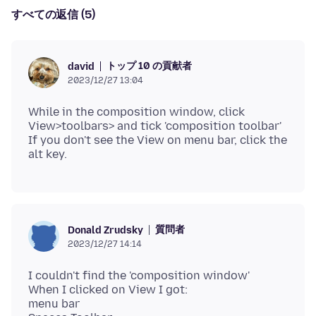
すべての返信 (5)
トップ 10 の貢献者
david
2023/12/27 13:04
While in the composition window, click
View>toolbars> and tick 'composition toolbar'
If you don't see the View on menu bar, click the
質問者
Donald Zrudsky
2023/12/27 14:14
I couldn't find the 'composition window'
When I clicked on View I got:
menu bar